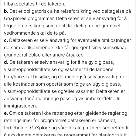
tilbakebetales til deltakeren.
b.
Det er obligatorisk å ha reiseforsikring ved deltagelse på
GoXplores programmer. Deltakeren er selv ansvarlig for å
tegne en forsikring som er tilstrekkelig for programmet
vedkommende skal delta på.
c.
Deltakeren er selv ansvarlig for eventuelle omkostninger
dersom vedkommende ikke får godkjent sin visumsøknad,
grunnet rulleblad eller andre årsaker.
d.
Deltakeren er selv ansvarlig for å ha gyldig pass,
visum/oppholdstillatelse og vaksiner til de landene
han/hun skal besøke, og dermed også selv ansvarlig for
alle kostnader som oppstår som følge av ugyldig pass,
visum/oppholdstillatelse og/eller vaksiner. Deltakeren er
ansvarlig for å medbringe pass og visumbekreftelse til
immigrasjonen.
e.
Om deltakeren ikke retter seg etter gjeldende regler og
retningslinjer for programmet deltakeren er påmeldt,
forbeholder GoXplore og våre lokale partnere seg retten til
å ekskludere deltakeren fra programmet før planlagt slutt