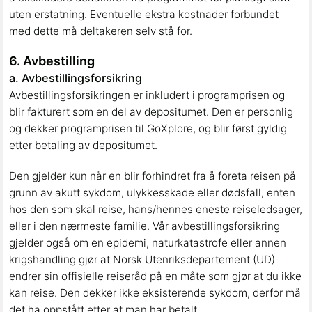
uten erstatning. Eventuelle ekstra kostnader forbundet
med dette må deltakeren selv stå for.
6. Avbestilling
a. Avbestillingsforsikring
Avbestillingsforsikringen er inkludert i programprisen og
blir fakturert som en del av depositumet. Den er personlig
og dekker programprisen til GoXplore, og blir først gyldig
etter betaling av depositumet.
Den gjelder kun når en blir forhindret fra å foreta reisen på
grunn av akutt sykdom, ulykkesskade eller dødsfall, enten
hos den som skal reise, hans/hennes eneste reiseledsager,
eller i den nærmeste familie. Vår avbestillingsforsikring
gjelder også om en epidemi, naturkatastrofe eller annen
krigshandling gjør at Norsk Utenriksdepartement (UD)
endrer sin offisielle reiseråd på en måte som gjør at du ikke
kan reise. Den dekker ikke eksisterende sykdom, derfor må
det ha oppstått etter at man har betalt