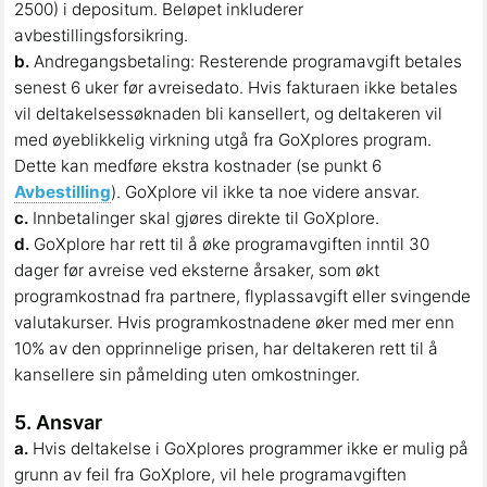
2500) i depositum. Beløpet inkluderer
avbestillingsforsikring.
b.
Andregangsbetaling: Resterende programavgift betales
senest 6 uker før avreisedato. Hvis fakturaen ikke betales
vil deltakelsessøknaden bli kansellert, og deltakeren vil
med øyeblikkelig virkning utgå fra GoXplores program.
Dette kan medføre ekstra kostnader (se punkt 6
Avbestilling
). GoXplore vil ikke ta noe videre ansvar.
c.
Innbetalinger skal gjøres direkte til GoXplore.
d.
GoXplore har rett til å øke programavgiften inntil 30
dager før avreise ved eksterne årsaker, som økt
programkostnad fra partnere, flyplassavgift eller svingende
valutakurser. Hvis programkostnadene øker med mer enn
10% av den opprinnelige prisen, har deltakeren rett til å
kansellere sin påmelding uten omkostninger.
5. Ansvar
a.
Hvis deltakelse i GoXplores programmer ikke er mulig på
grunn av feil fra GoXplore, vil hele programavgiften