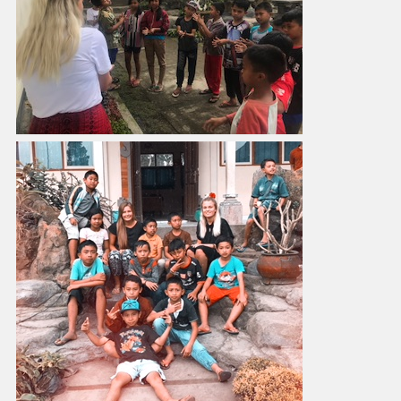
Hva drømmer du om å
gjøre?
Velg 1 til 3 ting du er interessert i
BETALT ARBEID & KARRIERE
FRIVILLIG & FORSKJELL
JOBB MED DYR
HAV & MARINELIV