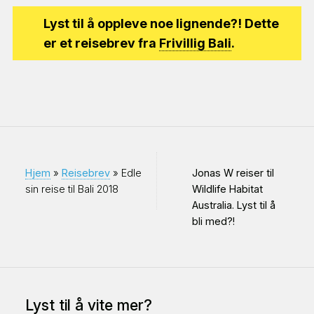
Lyst til å oppleve noe lignende?! Dette
er et reisebrev fra
Frivillig Bali
.
Hjem
»
Reisebrev
» Edle
Jonas W reiser til
sin reise til Bali 2018
Wildlife Habitat
Australia. Lyst til å
bli med?!
Lyst til å vite mer?