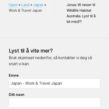
du må gjøre en endring i datoene. Du
Hjem
»
Land
»
Japan
»
Jonas W reiser til
får mer informasjon om prosedyrene
Work & Travel Japan
Wildlife Habitat
Australia. Lyst til å
for å få godkjent visum etter at du har
bli med?!
meldt deg på.
Reisebrev fra Work & Travel Japan
Lyst til å vite mer?
First days in
Henrik sitt år i
Bruk skjemaet nedenfor, så kontakter vi deg så
Tokyo (Youtube)
Japan!
snart vi kan.
GoXplore i
Emne
Japan!
Les flere reisebrev fra våre deltakere
Ditt navn