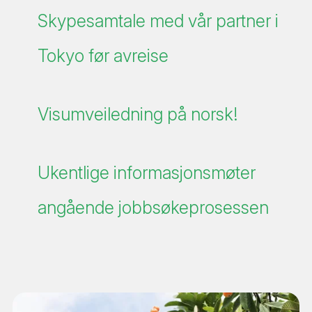
hvor du starter med 4 uker japansk, sånn at du
Skypesamtale med vår partner i
kan stille mer forberedt på jobb.
Tokyo før avreise
どういたしまして - you're welcome. Vi hjelper deg
med visumsøknaden din og all veiledning skjer på
norsk.
Visumveiledning på norsk!
Japan har utrolig mye å by på til tross for sitt noe
snaue landareal og kan friste med alt fra eksotiske
matretter (matcha er en storfavoritt, i både te og
Ukentlige informasjonsmøter
iskrem!) endeløse skyskrapere, onsen og
angående jobbsøkeprosessen
spektakulær natur. I Japan er det for eksempel
hverdagskost å se mennesker i full manga-cosplay
på gaten; med noenfarget hår, knestrømper, Hello
Kitty-tilbehør og lårkorte skjørt! Kawaii er et
begrep som lever i beste velgående og du
kommer til å lære at japanere verdsetter alt som