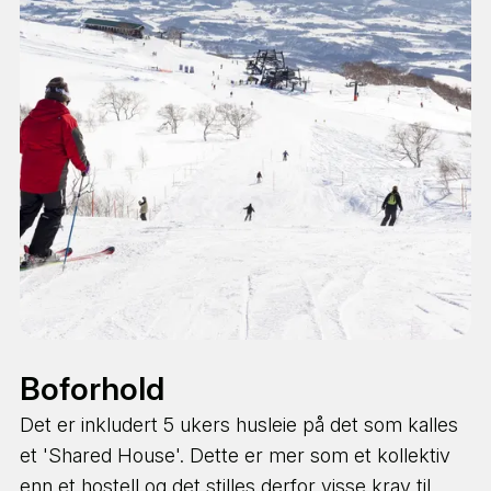
madrasser. Normal arbeidstid i Japan er 48 timer i
uken.
GÅRDSLIV
Vanlige arbeidsoppgaver inkluderer:
GRUPPEREISER & SPENNING
Renhold
Gjøre rommene klar for for natten
Oppvask og andre arbeidsoppgaver på kjøkken
NESTE STEG ⇢
Ønske gjester velkommen
Vedlikehold og renhold av onsen-området
Boforhold
Det er inkludert 5 ukers husleie på det som kalles
et 'Shared House'. Dette er mer som et kollektiv
enn et hostell og det stilles derfor visse krav til