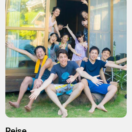
om skattekort, bankkonto, hjelp til å oversette CV
et orienteringsmøte der du får gode råd i forhold til
og søknad til japansk, hjelp til å fylle ut et
jobbsøkeprosessen, og informasjon om praktiske
'recidency card' og vil få andre praktiske tips og
forhold rundt det å jobbe i Japan. Ved å reise
råd rundt jobbsøkeprosessen.
gjennom et Work & Travel program vil du merke
tryggheten i å ha en organisasjon i ryggen og som
Work & Travel Standard
er der når du har behov for hjelp og råd underveis.
I løpet av de neste dagene vil vår partner ta deg
med til et jobbsenter - altså et vikarbyrå som
fokuserer spesifikt på å få utenlandske
statsborgere ut i arbeid. På dette møtet finner dere
ut hva slags jobb som vil passe deg best med
tanke på hvilke ønsker og erfaringer du har.
Japan har absolutt levd opp til
forventningene. Det er et utrolig
Vanlige jobber å få i Japan er:
nydelig land og jeg har fått sett så
mye forskjellig rare og fantastiske
Restaurant og café
ting.
Reise
Engelsktalende barnehager eller som barnepike