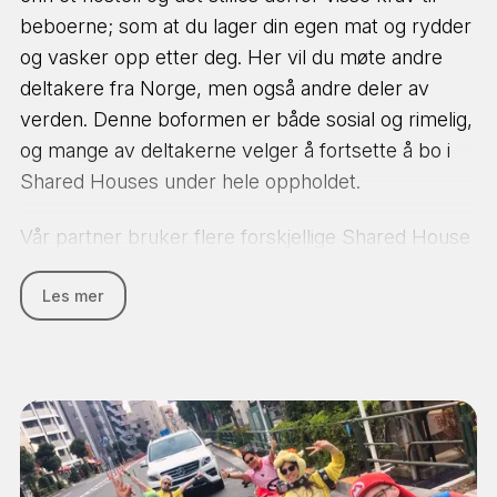
beboerne; som at du lager din egen mat og rydder
og vasker opp etter deg. Her vil du møte andre
deltakere fra Norge, men også andre deler av
verden. Denne boformen er både sosial og rimelig,
og mange av deltakerne velger å fortsette å bo i
Shared Houses under hele oppholdet.
Vår partner bruker flere forskjellige Shared House
og du vil få bekreftet hvilken du blir plassert i
Les mer
nærmere avreise. Gi oss beskjed etter påmelding
dersom det er et spesielt område i Tokyo du
kunne tenke deg å bo i så kan vi se om vi får
booket deg inn på det Shared House som er
nærmest. De fleste bor i delte rom med 4 eller 5
andre. Det er noen få enkeltrom og dobbeltrom
som du også kan ønske deg mot merkostnad, men