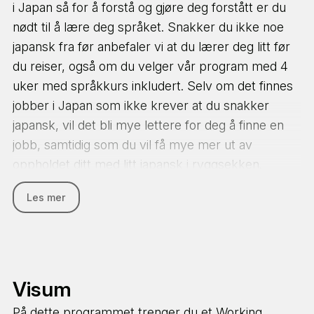
egne 'Farm Staff Houses'. Enten står arbeidsgiver
i Japan så for å forstå og gjøre deg forstått er du
for tilbereding av maten, eller så får du matvarene
nødt til å lære deg språket. Snakker du ikke noe
til å forberede egne måltider.
japansk fra før anbefaler vi at du lærer deg litt før
du reiser, også om du velger vår program med 4
Ryokan Hotel Placement
uker med språkkurs inkludert. Selv om det finnes
På vårt All Set Ryokan Placement-program, bor du
jobber i Japan som ikke krever at du snakker
enten på enkeltrom eller i sovesal på et 'Staff
japansk, vil det bli mye lettere for deg å finne en
House' i nærheten av hotellet du jobber på. Tilbys
jobb, samtidig som du vil få mye mer ut av
du kost og losji på din arbeidsplass, vil kostnaden
oppholdet ditt med litt japansk i ryggsekken.
bli trukket fra din månedlige lønn.
Les mer
Språkkurset begynner faste oppstartsdatoer og
det er lagt opp til et undervisningsopplegg med 20
timer i uken, mandag - fredag. En skoletime varer i
ca. 50 minutter. Snakker du allerede japansk fra
før, kan du velge pakken uten språkundervisning
Visum
eller velge å ta japanskkurs på høyere nivå. Vi vil
På dette programmet trenger du et Working