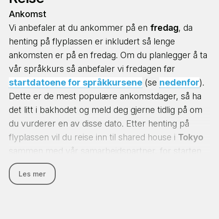
Ankomst
I butikk (krever gode språkferigheter)
Vi anbefaler at du ankommer på en
fredag
, da
Hotell og resort
Mathias
Work & Travel Japan
henting på flyplassen er inkludert så lenge
Fabrikkarbeid
ankomsten er på en fredag. Om du planlegger å ta
Engelsklærer
vår språkkurs så anbefaler vi fredagen før
Språkcafé
startdatoene for språkkursene
(se
nedenfor
).
Renholder
Dette er de mest populære ankomstdager, så ha
det litt i bakhodet og meld deg gjerne tidlig på om
Farm Placement
du vurderer en av disse dato. Etter henting på
Dette er programmet for deg som vil være godt
flyplassen vil du reise inn til shared house i
Tokyo
forberedt og være sikret jobb før avreise fra
sammen med vår samarbeidspartner, for starten
Norge! Du er garantert opptil 6 jobbintervjuer før
av ditt japanske eventyr! Om du ankommer en
avreise for arbeid på et japansk gårdsbruk, der du
Les mer
annen dag enn fredag så vil vi sende deg veiledning
virkelig vil lære japansk kultur å kjenne. Vi har
for hvordan du finner frem til din shared house.
avtaler med alt fra små familiedrevne gårder, til
større gårdsbruk med mange ansatte. Japanere
Etter ankomst er det lagt opp til orienteringsmøte