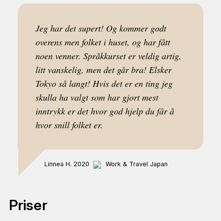
hjelpedokumenter og videoer som viser hvordan
du skal gå frem. Vi anbefaler deg å søke visum
Jeg har det supert! Og kommer godt
minst 6 uker før reisen din. I og med at du må reise
overens men folket i huset, og har fått
inn i Japan senest 3 måneder etter at visum er
noen venner. Språkkurset er veldig artig,
utstedt, så det er tidligste tidspunkt for
litt vanskelig, men det går bra! Elsker
visumsøknaden. Det tar fort noen uker å ordne alle
Tokyo så langt! Hvis det er en ting jeg
dokumenter og bekrefte plass i forkant, så derfor
skulla ha valgt som har gjort mest
anbefaler vi at du melder deg på ca 4 måneder før
inntrykk er det hvor god hjelp du får å
tenkt avreise (flybilletter er vanligvis også
hvor snill folket er.
rimeligere om du har litt god tid). Ikke glem å
sjekke visumreglene i andre land du er innom på
din reise.
Linnea H. 2020
Work & Travel Japan
Priser