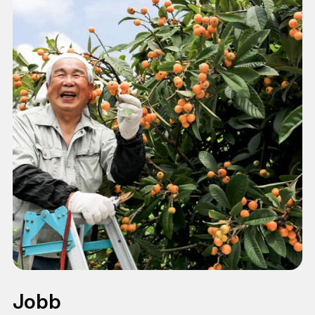
er søtt. Japan er like vakkert året rundt, med sine
nydelige kirsebærblomster om våren, kritthvite
sandstrender om sommeren, løvfall og milde
temperaturer om høsten og snødyner og
fantastiske skimuligheter om vinteren. Det er vel
egentlig ikke så mye å lure på?
Hvem kan delta?
Mellom 18 og 30 år
Norsk statsborger
Du kan ikke ha forsørgeransvar
God vandel
Å kunne litt japansk er en fordel (høyere
språkkrav for All Set-programmene)
Jobb
Gode engelskkunnskaper er en fordel