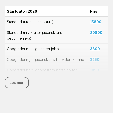
Startdato i 2026
Pris
Standard (uten japanskkurs)
15800
Standard (inkl 4 uker japanskkurs
20800
begynnernivå)
Oppgradering til garantert jobb
3600
Oppgradering til japanskkurs for viderekomne
3250
Oppgradering til dobbeltrom (totalt pp for 5
1450
uker)
Les mer
Ekstra uker japanskkurs (begynnernivå)
1400
Merk at prisen kan endre seg og at den fastsettes
ifht avreisedatoen og ikke bestillingsdatoen.