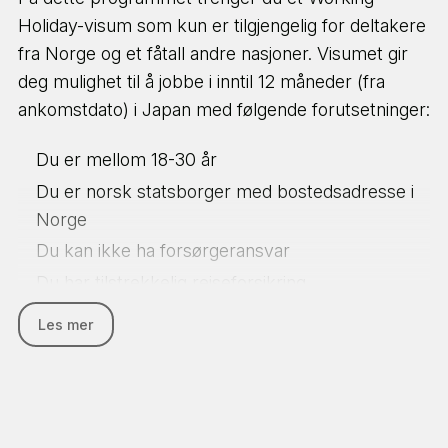
sende deg en test i forkant for å vurdere
Holiday-visum som kun er tilgjengelig for deltakere
japansknivåen din om du vil ta ett av disse kursene.
fra Norge og et fåtall andre nasjoner. Visumet gir
Ta kontakt med oss
for mer informasjon.
deg mulighet til å jobbe i inntil 12 måneder (fra
ankomstdato) i Japan med følgende forutsetninger:
Du er mellom 18-30 år
Du er norsk statsborger med bostedsadresse i
Norge
Du kan ikke ha forsørgeransvar
Du har tilstrekkelig reiseforsikring
Du har rent rulleblad
Les mer
Du må selv søke visum og gjør dette ved å avtale
personlig time hos den japanske ambassaden i
Oslo. Du får selvfølgelig veiledning fra oss i
GoXplore om prosessen og vi har gode