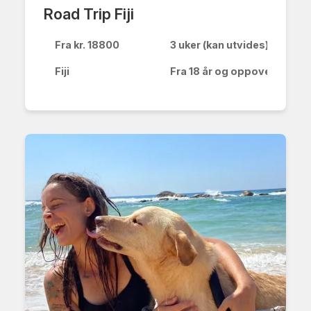
Road Trip Fiji
JOBB MED DYR
Fra kr. 18800
3 uker (kan utvides)
Fiji
Fra 18 år og oppover
HAV & MARINELIV
GÅRDSLIV
GRUPPEREISER & SPENNING
NESTE STEG ⇢