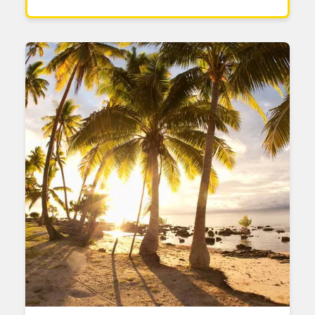
Hva drømmer du om å
gjøre?
Velg 1 til 3 ting du er interessert i
BETALT ARBEID & KARRIERE
FRIVILLIG & FORSKJELL