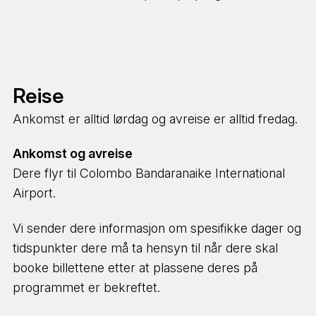
noe ustabil, så vi anbefaler at du skaffer deg et
data simkort ved ankomst i Sri Lanka.
Du vil få servert tre måltider daglig. Måltidene er
normalt sett lokal mat som ris og grønnsaker.
Reise
Ankomst er alltid lørdag og avreise er alltid fredag.
Uke 3 tilbringes på
Gota Dagua Surfcamp
og
uke 4 tilbringes på
reisefot
.
Ankomst og avreise
Dere flyr til Colombo Bandaranaike International
Airport.
Vi sender dere informasjon om spesifikke dager og
tidspunkter dere må ta hensyn til når dere skal
booke billettene etter at plassene deres på
programmet er bekreftet.