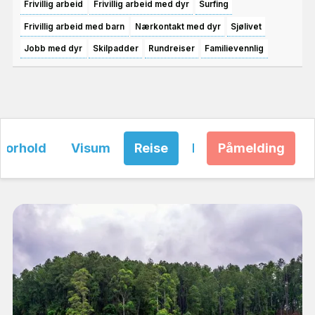
Frivillig arbeid
Frivillig arbeid med dyr
Surfing
Frivillig arbeid med barn
Nærkontakt med dyr
Sjølivet
Jobb med dyr
Skilpadder
Rundreiser
Familievennlig
forhold
Visum
Reise
Priser
Påmelding
FAQ
Ko