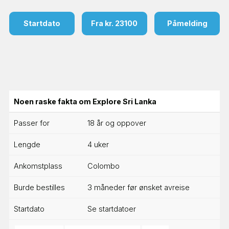
Startdato
Fra kr. 23100
Påmelding
Noen raske fakta om Explore Sri Lanka
Passer for
18 år og oppover
Lengde
4 uker
Ankomstplass
Colombo
Burde bestilles
3 måneder før ønsket avreise
Startdato
Se startdatoer