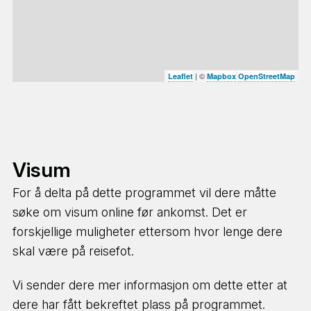
AASHA Beachside
ligger rett ved Unawatuna
strand og ca 100 meter fra AASHA House. Her er
det forskjellige type rom med balkonger,
| ©
Leaflet
Mapbox
OpenStreetMap
aircondition og bad på rommet. Her er det også et
PLAY
kontor i tillegg til en frodig hage, åpen stue og et
hyggelig spiseområde. Dette huset brukes ofte til
internasjonale deltakere og de litt eldre frivillige.
Visum
For å delta på dette programmet vil dere måtte
søke om visum online før ankomst. Det er
forskjellige muligheter ettersom hvor lenge dere
skal være på reisefot.
Vi sender dere mer informasjon om dette etter at
Det er WiFi tilgjengelig, men tilgangen kan være
dere har fått bekreftet plass på programmet.