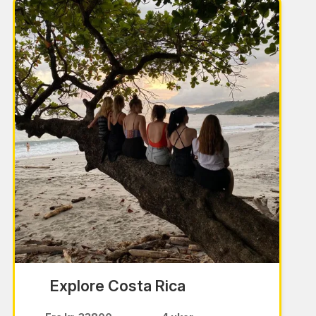
IKKE INKLUDERT i prisen
Flybillet
Reiseforsikring
Visumkostnad 50 USD per person
Vaksiner
Explore Costa Rica