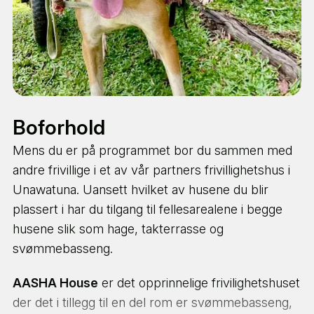
Uke 3 - Surfing, yoga og nye utfordringer
Nest siste uke går turen videre for en uke fylt med
surfing og yoga. Benytt sjansen for å finne
balansen, både på land og i sjelen med yoga og på
brettet gjennom surfetimer med dyktige
Hva drømmer du om å
instruktører.
gjøre?
Boforhold
Er ikke
Surf & Yoga
helt din stil? Da kan du jobbe
en ekstra uke som frivillig i stedet.
Velg 1 til 3 ting du er interessert i
Mens du er på programmet bor du sammen med
andre frivillige i et av vår partners frivillighetshus i
Uke 4 - Rundreise
Unawatuna. Uansett hvilket av husene du blir
Den siste uke tar spenning og opplevelser opptil et
BETALT ARBEID & KARRIERE
plassert i har du tilgang til fellesarealene i begge
nytt nivå. Sammen med resten av gruppen tar
husene slik som hage, takterrasse og
dere en uforglemmelig
rundreise
der du utfordrer
svømmebasseng.
deg selv samtidig som du skaper nye minner før
FRIVILLIG & FORSKJELL
turen avsluttes ved Colombo Flyplass - dersom du
AASHA House
er det opprinnelige frivilighetshuset
ikke vil reise videre på egenhånd så klart.
der det i tillegg til en del rom er svømmebasseng,