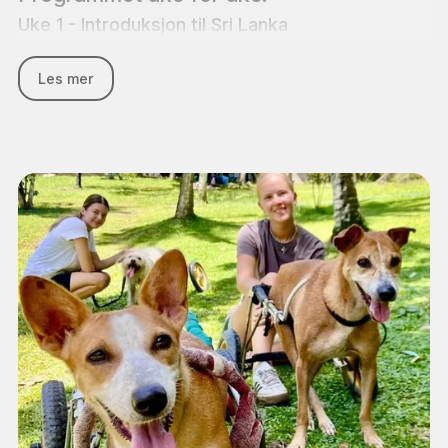
Uke 1 - Introduksjon til Sri Lanka
Din reise begynner med en uke fylt med en god
Les mer
blanding av aktivitet og ro. Du kan velge mellom
flere spennende frivillige prosjekter og du kan
praktisere yoga på takterrassen med de andre
frivillige. En av ettermiddagene tilbringes i et
buddhistisk tempel der du får muligheten til å
oppleve en del av Sri Lankas rike spirituelle liv.
Uke 2 - Lokalt liv og nye opplevelser
Denne uken fortsetter med frivillig arbeid og yoga,
men tempelet er byttet ut med en sykkeltur.
Turen går gjennom naturskjønne omgivelser og gir
deg en unik mulighet for å komme tettere på både
hverdagen og kulturen.