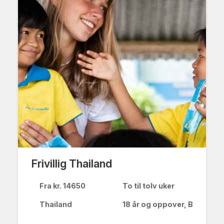
Hva drømmer du om å
Frivillig Thailand
gjøre?
Fra kr. 14650
To til tolv uker
Velg 1 til 3 ting du er interessert i
Thailand
18 år og oppover, Barnefami