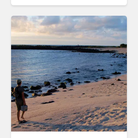
BETALT ARBEID & KARRIERE
FRIVILLIG & FORSKJELL
JOBB MED DYR
HAV & MARINELIV
GÅRDSLIV
GRUPPEREISER & SPENNING