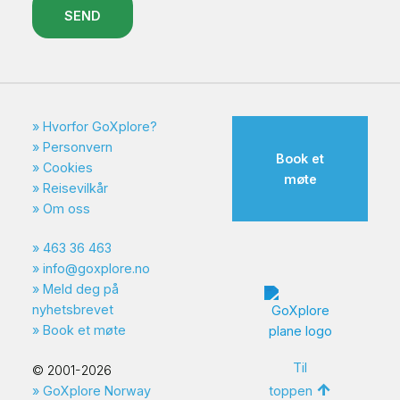
SEND
Hvorfor GoXplore?
Personvern
Book et
Cookies
møte
Reisevilkår
Om oss
463 36 463
info@goxplore.no
Meld deg på
nyhetsbrevet
Book et møte
Til
© 2001-2026
toppen
GoXplore Norway