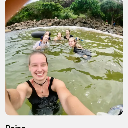
Andre oppgaver kan innebære av å overvåke
strendene under klekking og utsetting av
skilpaddeunger. I perioden desember til april kan
du også være med på overvåking av strendene
når skilpaddene kommer for å legge egg.
Programmet inkluderer diverse marine- og
miljøbevarende aktiviteter. Dette kan blant annet
være strandrydding, opprydding ved elver og
laguner, korall- og kystbeskyttelse. Du får også
være med på å plante trær og mangrove, delta i
gjenoppbyggingen av naturområder produksjon av
såkalte eco-bricks som lages av brukt plastikk.
Siden en stor del av programmet er arbeid for en
bredere forståelse av naturen, miljøet og