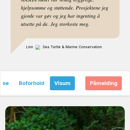
hjelpsomme og støttende. Prosjektene jeg
gjorde var gøy og jeg har ingenting å
utsette på de. Jeg storkoste meg.
Linn
Sea Turtle & Marine Conservation
eise
Boforhold
Visum
Priser
Påmelding
FAQ
K