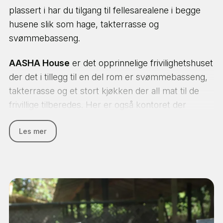
lørdag 26 des 2026
lørdag 02 jan 2027
plassert i har du tilgang til fellesarealene i begge
husene slik som hage, takterrasse og
lørdag 09 jan 2027
lørdag 16 jan 2027
svømmebasseng.
AASHA House
er det opprinnelige frivilighetshuset
Vis alle
der det i tillegg til en del rom er svømmebasseng,
takterrasse og et stort kjøkken der all mat til de
frivillige tilberedes. Her er også kontoret der
programkoordinatorene holder til og dette huset
Les mer
brukes blant annet for de yngste deltakerne og
større grupper.