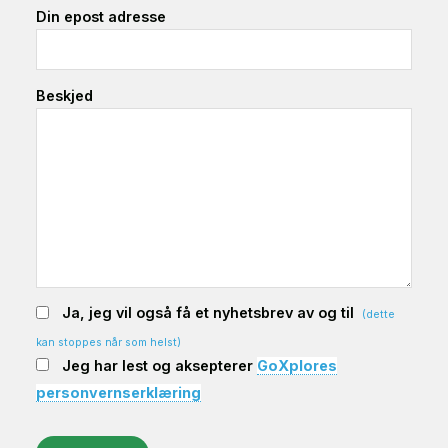
Din epost adresse
Frivillig i Sri
Lanka i tre
måneder
Beskjed
Les flere reisebrev fra våre deltakere
Ja, jeg vil også få et nyhetsbrev av og til
(dette
kan stoppes når som helst)
Jeg har lest og aksepterer
GoXplores
personvernserklæring