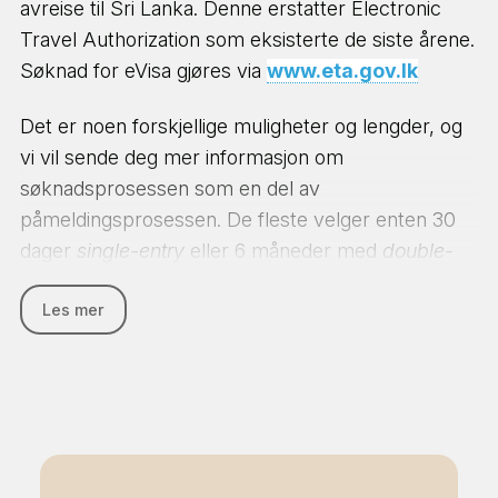
avreise til Sri Lanka. Denne erstatter Electronic
Travel Authorization som eksisterte de siste årene.
Søknad for eVisa gjøres via
www.eta.gov.lk
Det er noen forskjellige muligheter og lengder, og
vi vil sende deg mer informasjon om
Det er WiFi tilgjengelig, men tilgangen kan være
søknadsprosessen som en del av
noe ustabil, så vi anbefaler at du skaffer deg et
påmeldingsprosessen. De fleste velger enten 30
data simkort ved ankomst i Sri Lanka.
dager
single-entry
eller 6 måneder med
double-
entry
(hvert opphold kan kun vare i 60 dager).
Du vil få servert tre måltider daglig. Måltidene er
Les mer
Visumkostnaden som betales direkte til
normalt sett lokal mat som ris og grønnsaker.
immigrasjonsdepartementet i Sri Lanka er ikke
refunderbart.
Du vil få mer informasjon om visum til Sri Lanka
etter at du er meldt på og plassen er bekreftet.