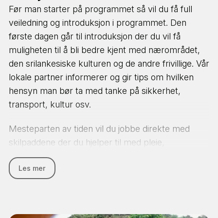
Før man starter på programmet så vil du få full
veiledning og introduksjon i programmet. Den
første dagen går til introduksjon der du vil få
muligheten til å bli bedre kjent med nærområdet,
den srilankesiske kulturen og de andre frivillige. Vår
lokale partner informerer og gir tips om hvilken
hensyn man bør ta med tanke på sikkerhet,
transport, kultur osv.
Mesteparten av tiden vil du jobbe direkte med
skilpaddene der du hjelper til med pleie,
beskyttelse og trivsel. Du tar del i arbeidet på
Les mer
skilpaddesenteret der oppgavene blant annet er
mating av skilpaddene, rengjøring av tankene og
områdene rundt i tillegg til annet forfallende arbeid
og overvåking av de nyklekkede ungene.