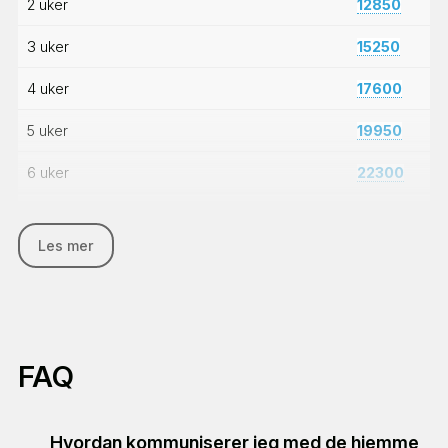
2 uker
12850
3 uker
15250
4 uker
17600
5 uker
19950
6 uker
22300
7 uker
24600
Les mer
8 uker
26950
9 uker
29250
10 uker
31600
FAQ
11 uker
33950
12 uker
36250
Hvordan kommuniserer jeg med de hjemme