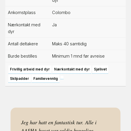
dyr
Ankomstplass
Colombo
Nærkontakt med
Ja
dyr
Antall deltakere
Maks 40 samtidig
Burde bestilles
Minimum 1 mnd før avreise
Frivillig arbeid med dyr
Nærkontakt med dyr
Sjølivet
Skilpadder
Familievennlig
Jeg har hatt en fantastisk tur. Alle i
AASHA huset var veldig hyggelige,