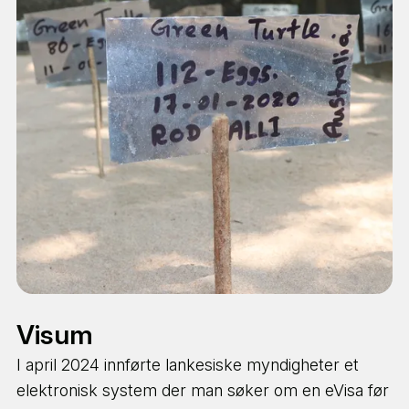
AASHA Beachside
ligger rett ved Unawatuna
strand og ca 100 meter fra AASHA House. Her er
det forskjellige type rom med balkonger,
aircondition og bad på rommet. Her er det også et
kontor i tillegg til en frodig hage, åpen stue og et
hyggelig spiseområde. Dette huset brukes ofte til
Visum
internasjonale deltakere og de litt eldre frivillige.
I april 2024 innførte lankesiske myndigheter et
elektronisk system der man søker om en eVisa før