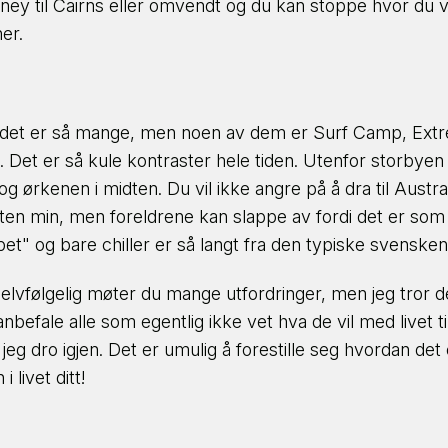
ney til Cairns eller omvendt og du kan stoppe hvor du vi
er.
i det er så mange, men noen av dem er Surf Camp, Extre
dre. Det er så kule kontraster hele tiden. Utenfor storby
 ørkenen i midten. Du vil ikke angre på å dra til Australi
eten min, men foreldrene kan slappe av fordi det er som å
pet" og bare chiller er så langt fra den typiske svens
elvfølgelig møter du mange utfordringer, men jeg tror d
anbefale alle som egentlig ikke vet hva de vil med livet ti
 jeg dro igjen. Det er umulig å forestille seg hvordan det
 livet ditt!
Hva drømmer du om å gjøre?