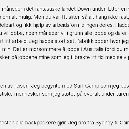
 måneder i det fantastiske landet Down under. Etter en v
alt mulig. Men du var litt sliten så alt hang ikke fast, 
art og fikk hjelp av arbeidsformidlingen deres. Hadde t
 vil jobbe, noen måneder vil i grunn alle jobbe og da er 
t litt arbeid. Jeg hadde stort sett fabrikkjobber hvor jeg
en min. Det er morsommere å jobbe i Australia fordi d
r på jobbene mine som jeg tilbrakte litt tid med selv på
delen av reisen. Jeg begynte med Surf Camp som jeg bes
stiske mennesker som jeg støtet på overalt under turen
nesten alle backpackere gjør. Jeg dro fra Sydney til C