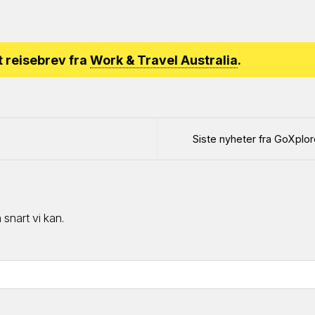
t reisebrev fra
Work & Travel Australia
.
Siste nyheter fra GoXplore
snart vi kan.