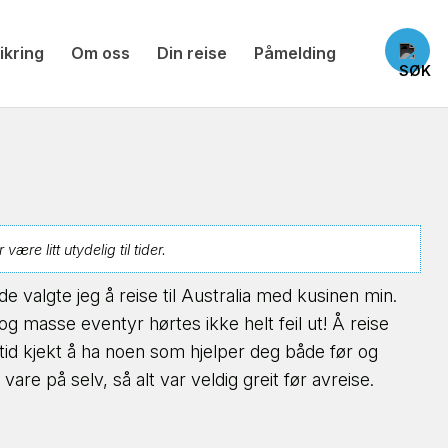
ikring
Om oss
Din reise
Påmelding
re litt utydelig til tider.
 valgte jeg å reise til Australia med kusinen min.
 og masse eventyr hørtes ikke helt feil ut! Å reise
tid kjekt å ha noen som hjelper deg både før og
re på selv, så alt var veldig greit før avreise.