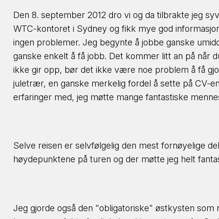
Den 8. september 2012 dro vi og da tilbrakte jeg syv
WTC-kontoret i Sydney og fikk mye god informasjon om 
ingen problemer. Jeg begynte å jobbe ganske umiddelb
ganske enkelt å få jobb. Det kommer litt an på når du
ikke gir opp, bør det ikke være noe problem å få gjor
juletrær, en ganske merkelig fordel å sette på CV-
erfaringer med, jeg møtte mange fantastiske menneske
Selve reisen er selvfølgelig den mest fornøyelige 
høydepunktene på turen og der møtte jeg helt fanta
Jeg gjorde også den "obligatoriske" østkysten som 