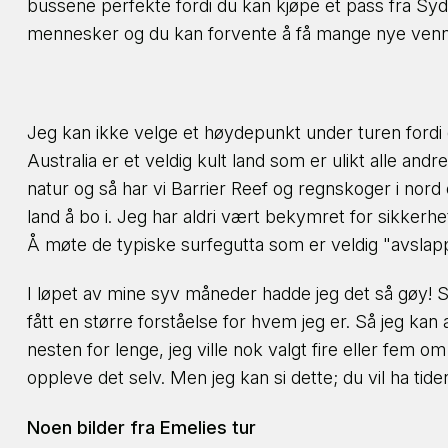
bussene perfekte fordi du kan kjøpe et pass fra Syd
mennesker og du kan forvente å få mange nye venn
Jeg kan ikke velge et høydepunkt under turen ford
Australia er et veldig kult land som er ulikt alle an
natur og så har vi Barrier Reef og regnskoger i nord og
land å bo i. Jeg har aldri vært bekymret for sikkerh
Å møte de typiske surfegutta som er veldig "avslap
I løpet av mine syv måneder hadde jeg det så gøy! S
fått en større forståelse for hvem jeg er. Så jeg kan 
nesten for lenge, jeg ville nok valgt fire eller fem om
oppleve det selv. Men jeg kan si dette; du vil ha tiden i
Noen bilder fra Emelies tur