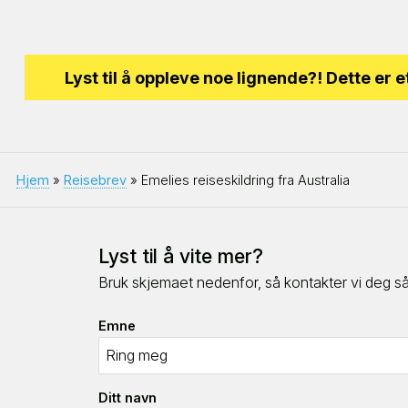
Lyst til å oppleve noe lignende?! Dette er e
Hjem
»
Reisebrev
» Emelies reiseskildring fra Australia
Lyst til å vite mer?
Bruk skjemaet nedenfor, så kontakter vi deg så 
Emne
Ditt navn