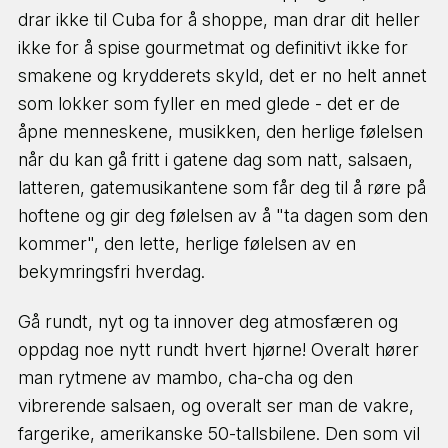
drar ikke til Cuba for å shoppe, man drar dit heller
JOBB MED DYR
ikke for å spise gourmetmat og definitivt ikke for
smakene og krydderets skyld, det er no helt annet
som lokker som fyller en med glede - det er de
HAV & MARINELIV
åpne menneskene, musikken, den herlige følelsen
når du kan gå fritt i gatene dag som natt, salsaen,
latteren, gatemusikantene som får deg til å røre på
GÅRDSLIV
hoftene og gir deg følelsen av å "ta dagen som den
kommer", den lette, herlige følelsen av en
GRUPPEREISER & SPENNING
bekymringsfri hverdag.
Gå rundt, nyt og ta innover deg atmosfæren og
oppdag noe nytt rundt hvert hjørne! Overalt hører
NESTE STEG ⇢
man rytmene av mambo, cha-cha og den
vibrerende salsaen, og overalt ser man de vakre,
fargerike, amerikanske 50-tallsbilene. Den som vil