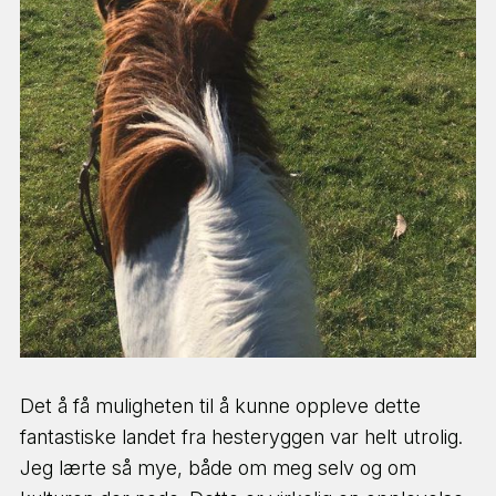
JOBB MED DYR
HAV & MARINELIV
GÅRDSLIV
GRUPPEREISER & SPENNING
Det å få muligheten til å kunne oppleve dette
NESTE STEG ⇢
fantastiske landet fra hesteryggen var helt utrolig.
Jeg lærte så mye, både om meg selv og om