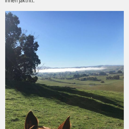
innen jaktritt.
Hva drømmer du om å
gjøre?
Velg 1 til 3 ting du er interessert i
BETALT ARBEID & KARRIERE
FRIVILLIG & FORSKJELL