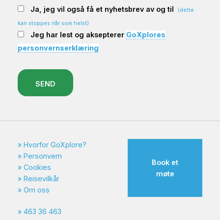
Ja, jeg vil også få et nyhetsbrev av og til
(dette
kan stoppes når som helst)
Jeg har lest og aksepterer
GoXplores
personvernserklæring
SEND
Hvorfor GoXplore?
Personvern
Book et
Cookies
møte
Reisevilkår
Om oss
463 36 463