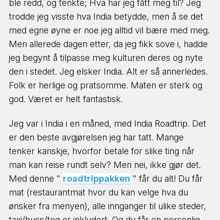
ble redd, og tenkte; Hva har jeg fått meg til? Jeg
trodde jeg visste hva India betydde, men å se det
med egne øyne er noe jeg alltid vil bære med meg.
Men allerede dagen etter, da jeg fikk sove i, hadde
jeg begynt å tilpasse meg kulturen deres og nyte
den i stedet. Jeg elsker India. Alt er så annerledes.
Folk er herlige og pratsomme. Maten er sterk og
god. Været er helt fantastisk.
Jeg var i India i en måned, med India Roadtrip. Det
er den beste avgjørelsen jeg har tatt. Mange
tenker kanskje, hvorfor betale for slike ting når
man kan reise rundt selv? Men nei, ikke gjør det.
Med denne "
roadtrippakken
" får du alt! Du får
mat (restaurantmat hvor du kan velge hva du
ønsker fra menyen), alle innganger til ulike steder,
taxi/buss/tog er inkludert. Og du får en personlig