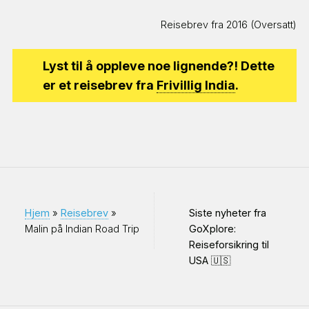
Reisebrev fra 2016 (Oversatt)
Lyst til å oppleve noe lignende?! Dette
er et reisebrev fra
Frivillig India
.
Hjem
»
Reisebrev
»
Siste nyheter fra
Malin på Indian Road Trip
GoXplore:
Reiseforsikring til
USA 🇺🇸