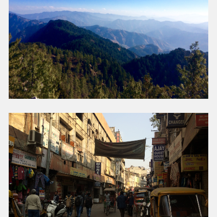
Hva drømmer du om å
gjøre?
Velg 1 til 3 ting du er interessert i
BETALT ARBEID & KARRIERE
FRIVILLIG & FORSKJELL
JOBB MED DYR
HAV & MARINELIV