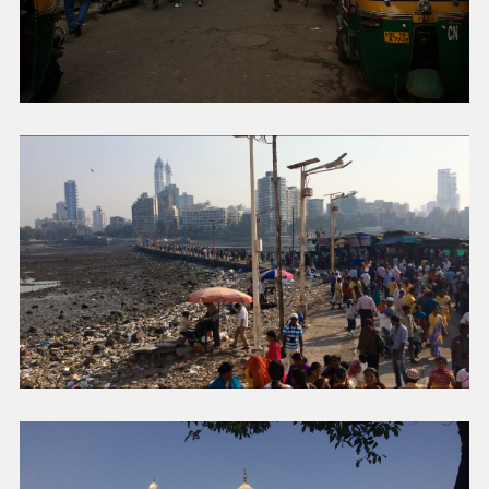
GÅRDSLIV
GRUPPEREISER & SPENNING
NESTE STEG ⇢