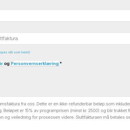
BETALT ARBEID &
FRIVILLIG & FORSKJELL
KARRIERE
ppes når som helst)
JOBB MED DYR
HAV & MARINELIV
år
og
Personvernserklæring
*
GRUPPEREISER &
GÅRDSLIV
SPENNING
tumsfaktura fra oss. Dette er en ikke-refunderbar beløp som inklud
 Beløpet er 15% av programprisen (minst kr. 2500) og blir trukket f
NESTE STEG ⇢
on og veiledning for prosessen videre. Sluttfakturaen må betales sen