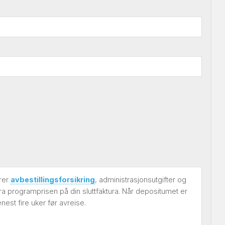
erer
avbestillingsforsikring
, administrasjonsutgifter og
ra programprisen på din sluttfaktura. Når depositumet er
est fire uker før avreise.