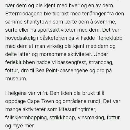
nær dem og ble kjent med hver og en av dem.
Ettermiddagene ble tilbrakt med tenåringer fra den
samme shantytown som lærte dem å svømme,
surfe eller ha sportsaktiviteter med dem. Det var
hovedsakelig i påskeferien da vi hadde "ferieklubb"
med dem at man virkelig ble kjent med dem og
delte latter og morsomme aktiviteter. Under
ferieklubben hadde vi bassengfest, stranddag,
fottur, dro til Sea Point-bassengene og dro på
museum.
I helgene var vi fri. Den tiden ble brukt til å
oppdage Cape Town og områdene rundt. Det var
mange aktiviteter som kitesurfingtimer,
fallskjermhopping, strikkhopp, vinsmaking, fottur
Hva drømmer du om å
og mye mer.