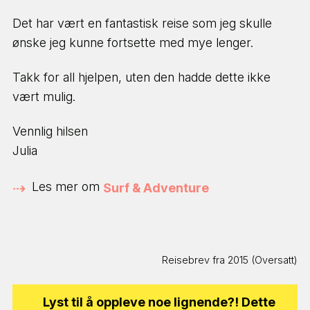
gjøre?
Det har vært en fantastisk reise som jeg skulle
Velg 1 til 3 ting du er interessert i
ønske jeg kunne fortsette med mye lenger.
Takk for all hjelpen, uten den hadde dette ikke
vært mulig.
BETALT ARBEID & KARRIERE
Vennlig hilsen
Julia
FRIVILLIG & FORSKJELL
Les mer om
Surf & Adventure
JOBB MED DYR
Reisebrev fra 2015 (Oversatt)
HAV & MARINELIV
Lyst til å oppleve noe lignende?! Dette