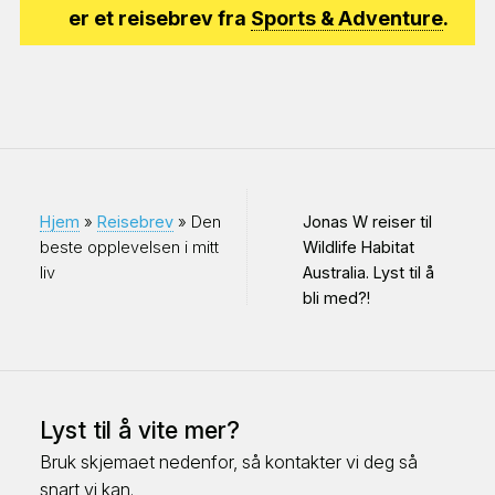
er et reisebrev fra
Sports & Adventure
.
GÅRDSLIV
GRUPPEREISER & SPENNING
Hjem
»
Reisebrev
» Den
Jonas W reiser til
NESTE STEG ⇢
beste opplevelsen i mitt
Wildlife Habitat
liv
Australia. Lyst til å
bli med?!
Lyst til å vite mer?
Bruk skjemaet nedenfor, så kontakter vi deg så
snart vi kan.