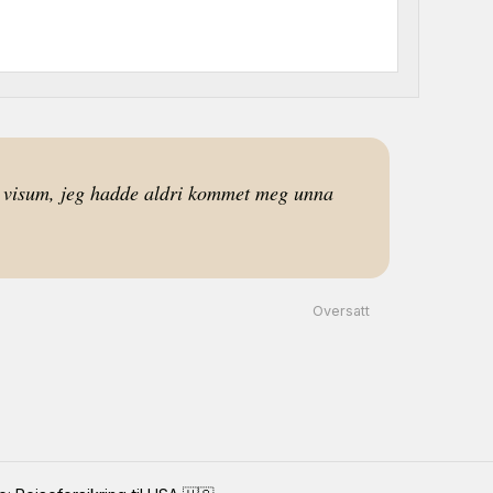
til visum, jeg hadde aldri kommet meg unna
Oversatt