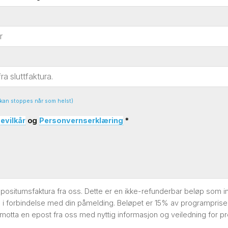
Velg 1 til 3 ting du er interessert i
BETALT ARBEID &
FRIVILLIG & FORSKJELL
KARRIERE
 kan stoppes når som helst)
JOBB MED DYR
HAV & MARINELIV
evilkår
og
Personvernserklæring
*
GRUPPEREISER &
GÅRDSLIV
SPENNING
depositumsfaktura fra oss. Dette er en ikke-refunderbar beløp som 
a i forbindelse med din påmelding. Beløpet er 15% av programprisen 
NESTE STEG ⇢
 du motta en epost fra oss med nyttig informasjon og veiledning for 