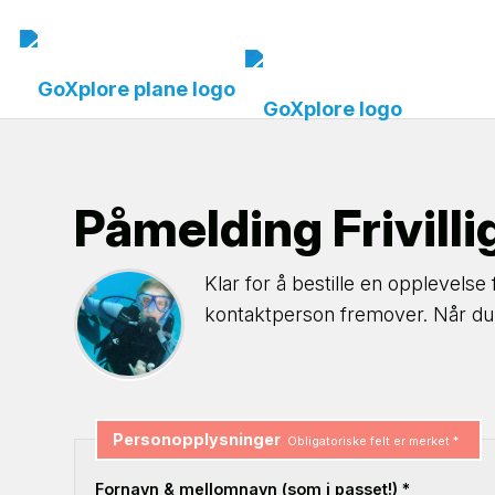
Påmelding Frivilli
Klar for å bestille en opplevelse 
kontaktperson fremover. Når du h
Personopplysninger
Obligatoriske felt er merket *
Fornavn & mellomnavn (som i passet!) *