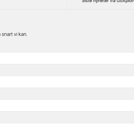
Siste nyheter fra GoXplore
snart vi kan.