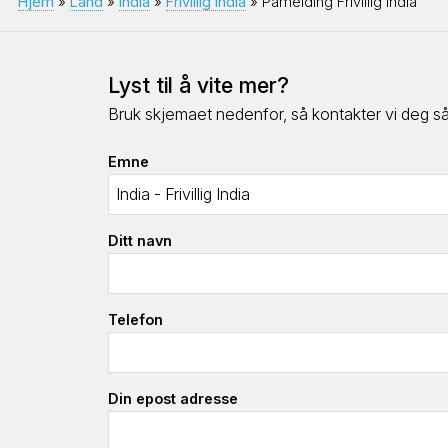
Hjem
»
Land
»
India
»
Frivillig India
» Påmelding Frivillig India
Lyst til å vite mer?
Bruk skjemaet nedenfor, så kontakter vi deg så 
Emne
Ditt navn
Telefon
Din epost adresse