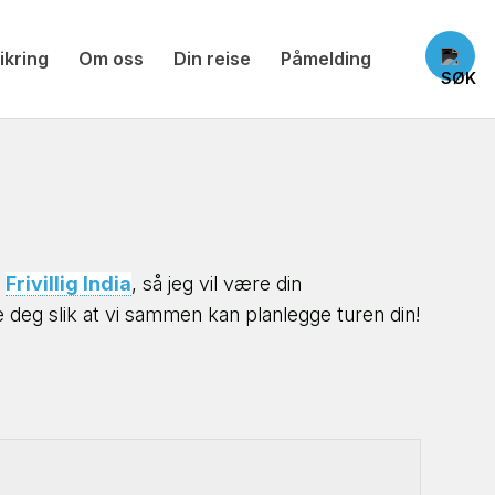
ikring
Om oss
Din reise
Påmelding
r
Frivillig India
, så jeg vil være din
 deg slik at vi sammen kan planlegge turen din!