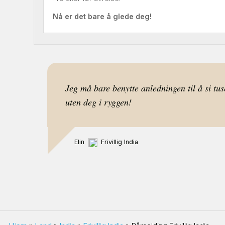
Nå er det bare å glede deg!
Jeg må bare benytte anledningen til å si tus
uten deg i ryggen!
Elin
Frivillig India