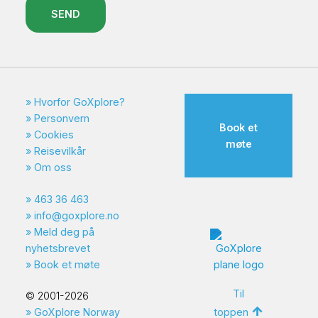
SEND
Hvorfor GoXplore?
Personvern
Book et
Cookies
møte
Reisevilkår
Om oss
463 36 463
info@goxplore.no
Meld deg på
nyhetsbrevet
Book et møte
Til
© 2001-2026
toppen
GoXplore Norway