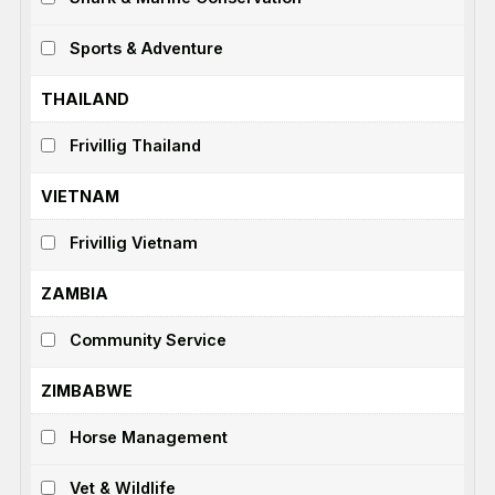
Sports & Adventure
JOBB MED DYR
THAILAND
Frivillig Thailand
HAV & MARINELIV
VIETNAM
Frivillig Vietnam
GÅRDSLIV
ZAMBIA
GRUPPEREISER & SPENNING
Community Service
ZIMBABWE
Horse Management
NESTE STEG ⇢
Vet & Wildlife