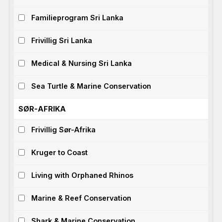
Familieprogram Sri Lanka
Frivillig Sri Lanka
Medical & Nursing Sri Lanka
Sea Turtle & Marine Conservation
Hva drømmer du om å
gjøre?
SØR-AFRIKA
Velg 1 til 3 ting du er interessert i
Frivillig Sør-Afrika
Kruger to Coast
BETALT ARBEID & KARRIERE
Living with Orphaned Rhinos
Marine & Reef Conservation
FRIVILLIG & FORSKJELL
Shark & Marine Conservation