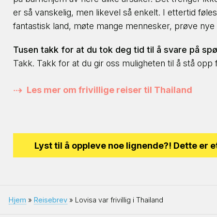
er så vanskelig, men likevel så enkelt. I ettertid føle
fantastisk land, møte mange mennesker, prøve nye tin
Tusen takk for at du tok deg tid til å svare på sp
Takk. Takk for at du gir oss muligheten til å stå opp 
Les mer om frivillige reiser til Thailand
Lyst til å oppleve noe lignende?! Dette er e
Hjem
»
Reisebrev
» Lovisa var frivillig i Thailand