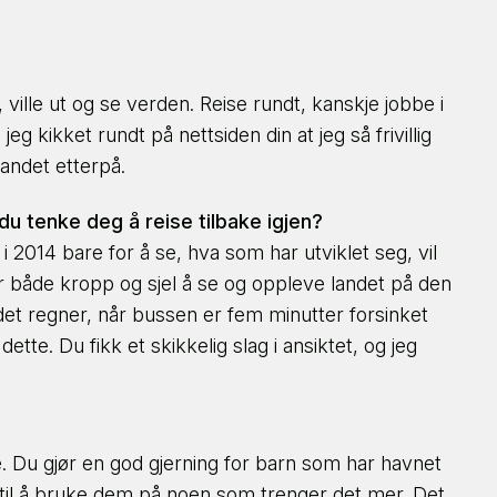
 ville ut og se verden. Reise rundt, kanskje jobbe i
eg kikket rundt på nettsiden din at jeg så frivillig
 landet etterpå.
du tenke deg å reise tilbake igjen?
i 2014 bare for å se, hva som har utviklet seg, vil
ver både kropp og sjel å se og oppleve landet på den
det regner, når bussen er fem minutter forsinket
tte. Du fikk et skikkelig slag i ansiktet, og jeg
te. Du gjør en god gjerning for barn som har havnet
e til å bruke dem på noen som trenger det mer. Det