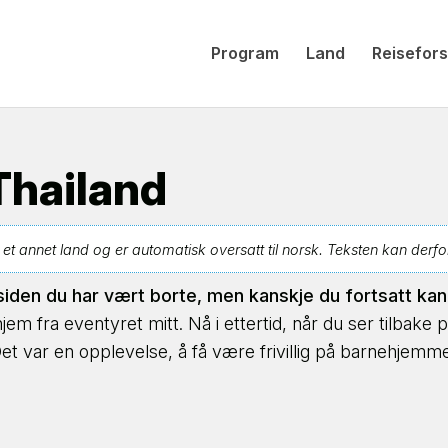
Program
Land
Reisefors
 Thailand
 annet land og er automatisk oversatt til norsk. Teksten kan derfor væ
siden du har vært borte, men kanskje du fortsatt ka
 fra eventyret mitt. Nå i ettertid, når du ser tilbake på
. Det var en opplevelse, å få være frivillig på barnehjem