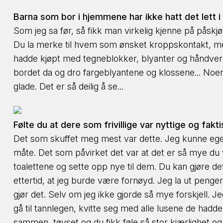
Barna som bor i hjemmene har ikke hatt det lett 
Som jeg sa før, så fikk man virkelig kjenne på påsk
Du la merke til hvem som ønsket kroppskontakt, mens 
hadde kjøpt med tegneblokker, blyanter og håndverksk
bordet da og dro fargeblyantene og klossene... Noen 
glade. Det er så deilig å se...
Følte du at dere som frivillige var nyttige og fakt
Det som skuffet meg mest var dette. Jeg kunne egentli
måte. Det som påvirket det var at det er så mye du v
toalettene og sette opp nye til dem. Du kan gjøre det
ettertid, at jeg burde være fornøyd. Jeg la ut penger,
gjør det. Selv om jeg ikke gjorde så mye forskjell. Jeg
gå til tannlegen, kvitte seg med alle lusene de hadde 
sammen, tøyset og du fikk føle så stor kjærlighet og