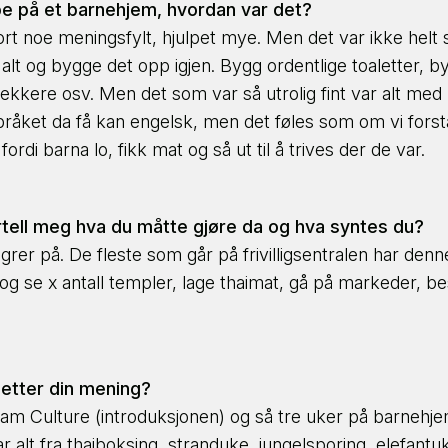
elpe på et barnehjem, hvordan var det?
 gjort noe meningsfylt, hjulpet mye. Men det var ikke hel
e alt og bygge det opp igjen. Bygg ordentlige toaletter, b
ekkere osv. Men det som var så utrolig fint var alt med b
åket da få kan engelsk, men det føles som om vi forstår
ordi barna lo, fikk mat og så ut til å trives der de var.
rtell meg hva du måtte gjøre da og hva syntes du?
grer på. De fleste som går på frivilligsentralen har den
undt og se x antall templer, lage thaimat, gå på markeder
 etter din mening?
m Culture (introduksjonen) og så tre uker på barnehjemme
r alt fra thaiboksing, stranduke, jungelsporing, elefant