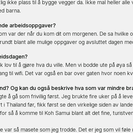
g ikke plass til å bygge vegger da. Ikke mal heller alle v
ed barna.
JOBB MED DYR
HAV & MARINELIV
ående arbeidsoppgaver?
ere som var der når du kom dit om morgenen. De sa hvilke
GRUPPEREISER &
GÅRDSLIV
rundt blant alle mulige oppgaver og avsluttet dagen me
SPENNING
rbeidsdagen?
kk lov til å gjøre hva du ville. Men vi bodde ute på øya 
ng til wifi. Det var også en bar over gaten hvor noen kve
NESTE STEG ⇢
land? Og kan du også beskrive hva som var mindre br
e å gå som frivillig først. Jeg brukte fire uker på å leve
t i Thailand før, fikk først se den virkelige siden av lan
for så å komme til Koh Samui blant alt det fine, turistven
e var så masete som jeg trodde. Det er jeg som vil føle m