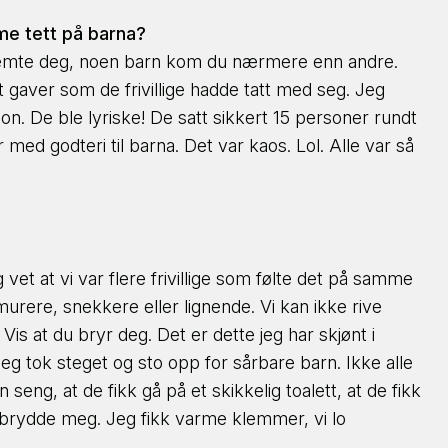
me tett på barna?
g klemte deg, noen barn kom du nærmere enn andre.
 gaver som de frivillige hadde tatt med seg. Jeg
on. De ble lyriske! De satt sikkert 15 personer rundt
ed godteri til barna. Det var kaos. Lol. Alle var så
vet at vi var flere frivillige som følte det på samme
urere, snekkere eller lignende. Vi kan ikke rive
is at du bryr deg. Det er dette jeg har skjønt i
 Jeg tok steget og sto opp for sårbare barn. Ikke alle
 seng, at de fikk gå på et skikkelig toalett, at de fikk
jeg brydde meg. Jeg fikk varme klemmer, vi lo