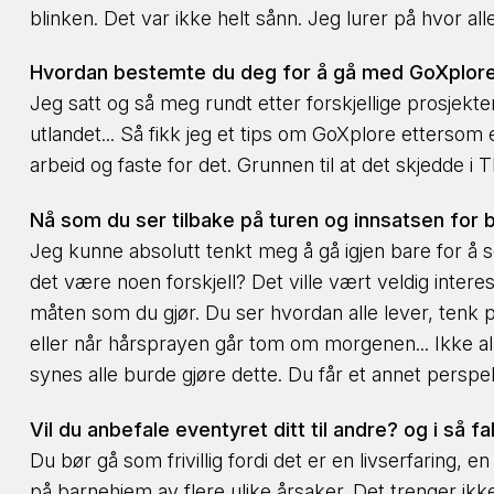
blinken. Det var ikke helt sånn. Jeg lurer på hvor all
Hvordan bestemte du deg for å gå med GoXplor
Jeg satt og så meg rundt etter forskjellige prosjekte
utlandet... Så fikk jeg et tips om GoXplore ettersom en
arbeid og faste for det. Grunnen til at det skjedde i Th
Nå som du ser tilbake på turen og innsatsen for ba
Jeg kunne absolutt tenkt meg å gå igjen bare for å se 
det være noen forskjell? Det ville vært veldig intere
måten som du gjør. Du ser hvordan alle lever, tenk p
eller når hårsprayen går tom om morgenen... Ikke alle 
synes alle burde gjøre dette. Du får et annet perspe
Vil du anbefale eventyret ditt til andre? og i så fa
Du bør gå som frivillig fordi det er en livserfaring,
på barnehjem av flere ulike årsaker. Det trenger ik