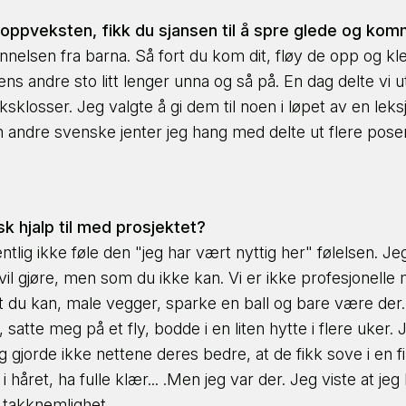
i oppveksten, fikk du sjansen til å spre glede og kom
jønnelsen fra barna. Så fort du kom dit, fløy de opp o
andre sto litt lenger unna og så på. En dag delte vi ut
losser. Jeg valgte å gi dem til noen i løpet av en leksj
andre svenske jenter jeg hang med delte ut flere poser m
isk hjalp til med prosjektet?
g ikke føle den "jeg har vært nyttig her" følelsen. Jeg 
il gjøre, men som du ikke kan. Vi er ikke profesjonelle m
 du kan, male vegger, sparke en ball og bare være der. V
 satte meg på et fly, bodde i en liten hytte i flere uker.
 gjorde ikke nettene deres bedre, at de fikk sove i en fin
i håret, ha fulle klær... .Men jeg var der. Jeg viste at 
 takknemlighet.