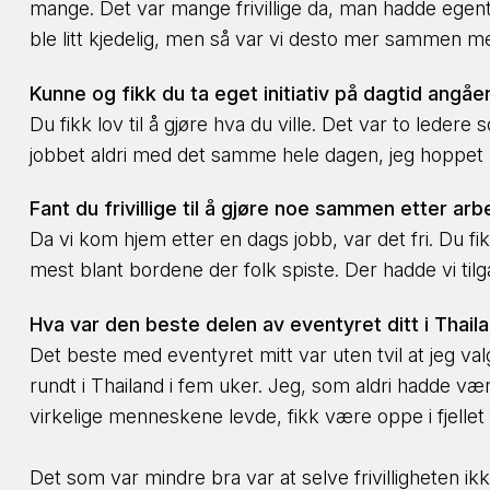
mange. Det var mange frivillige da, man hadde egentli
ble litt kjedelig, men så var vi desto mer sammen m
Kunne og fikk du ta eget initiativ på dagtid ang
Du fikk lov til å gjøre hva du ville. Det var to led
jobbet aldri med det samme hele dagen, jeg hoppet 
Fant du frivillige til å gjøre noe sammen etter a
Da vi kom hjem etter en dags jobb, var det fri. Du fi
mest blant bordene der folk spiste. Der hadde vi tilga
Hva var den beste delen av eventyret ditt i Thai
Det beste med eventyret mitt var uten tvil at jeg valgt
rundt i Thailand i fem uker. Jeg, som aldri hadde vær
virkelige menneskene levde, fikk være oppe i fjellet 
Det som var mindre bra var at selve frivilligheten ikk