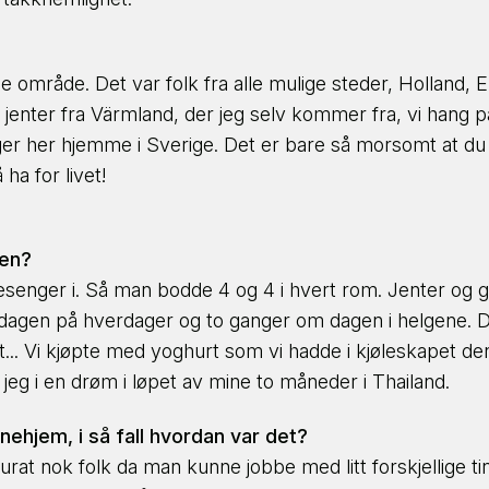
 område. Det var folk fra alle mulige steder, Holland,
to jenter fra Värmland, der jeg selv kommer fra, vi han
ger her hjemme i Sverige. Det er bare så morsomt at du 
a for livet!
ten?
Hva drømmer du om å gjøre?
esenger i. Så man bodde 4 og 4 i hvert rom. Jenter og
gen på hverdager og to ganger om dagen i helgene. Det var
Velg 1 til 3 ting du er interessert i
rokost... Vi kjøpte med yoghurt som vi hadde i kjøleskapet
jeg i en drøm i løpet av mine to måneder i Thailand.
BETALT ARBEID &
nehjem, i så fall hvordan var det?
FRIVILLIG & FORSKJELL
KARRIERE
urat nok folk da man kunne jobbe med litt forskjellige 