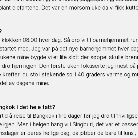
e blant elefantene. Det var en morsom uke da vi fikk k
?
 klokken 08.00 hver dag. Så dro vi til barnehjemmet ru
startet med. Jeg var på det nye barnehjemmet hver dag. 
 ukene mine bygde vi et lite slott der søppel skulle bre
 vi dro hjem igjen. Den første uken fokuserte jeg mest på j
refter, du sto i stekende sol i 40 graders varme og murt
 del av dagene mine.
angkok i det hele tatt?
id å reise til Bangkok i fire dager før jeg dro til frivilli
e igjen. Men i helgen hang vi i Singburi, det var et bass
sdager er deres hellige dag, da jobber de bare til lunsj