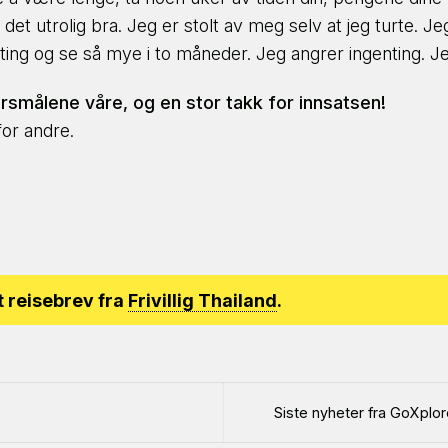
s det utrolig bra. Jeg er stolt av meg selv at jeg turte. J
g og se så mye i to måneder. Jeg angrer ingenting. Jeg 
ørsmålene våre, og en stor takk for innsatsen!
for andre.
t reisebrev fra
Frivillig Thailand
.
Siste nyheter fra GoXplore