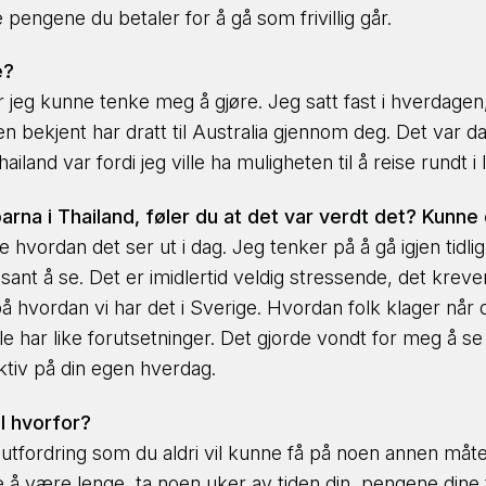
e pengene du betaler for å gå som frivillig går.
e?
r jeg kunne tenke meg å gjøre. Jeg satt fast i hverdagen,
 bekjent har dratt til Australia gjennom deg. Det var da j
ailand var fordi jeg ville ha muligheten til å reise rundt i
rna i Thailand, føler du at det var verdt det? Kunne 
hvordan det ser ut i dag. Jeg tenker på å gå igjen tidlig 
ssant å se. Det er imidlertid veldig stressende, det kre
å hvordan vi har det i Sverige. Hvordan folk klager når 
har like forutsetninger. Det gjorde vondt for meg å se de
ktiv på din egen hverdag.
ll hvorfor?
 en utfordring som du aldri vil kunne få på noen annen må
ke å være lenge, ta noen uker av tiden din, pengene din