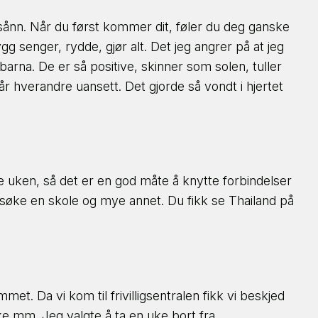
t sånn. Når du først kommer dit, føler du deg ganske
ygg senger, rydde, gjør alt. Det jeg angrer på at jeg
arna. De er så positive, skinner som solen, tuller
 hverandre uansett. Det gjorde så vondt i hjertet
ne uken, så det er en god måte å knytte forbindelser
, besøke en skole og mye annet. Du fikk se Thailand på
t. Da vi kom til frivilligsentralen fikk vi beskjed
uke mm. Jeg valgte å ta en uke bort fra