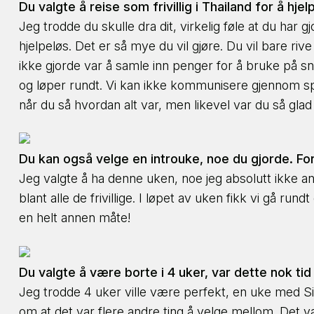
Du valgte å reise som frivillig i Thailand for å hj
Jeg trodde du skulle dra dit, virkelig føle at du har
hjelpeløs. Det er så mye du vil gjøre. Du vil bare riv
ikke gjorde var å samle inn penger for å bruke på sn
og løper rundt. Vi kan ikke kommunisere gjennom spr
når du så hvordan alt var, men likevel var du så glad f
Du kan også velge en introuke, noe du gjorde. Fo
Jeg valgte å ha denne uken, noe jeg absolutt ikke an
blant alle de frivillige. I løpet av uken fikk vi gå r
en helt annen måte!
Du valgte å være borte i 4 uker, var dette nok tid
Jeg trodde 4 uker ville være perfekt, en uke med Sia
om at det var flere andre ting å velge mellom. Det va