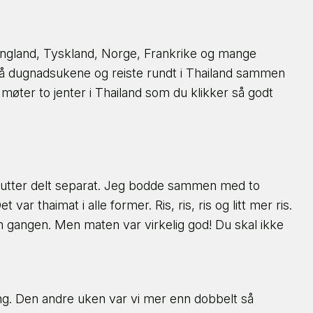
 England, Tyskland, Norge, Frankrike og mange
g på dugnadsukene og reiste rundt i Thailand sammen
møter to jenter i Thailand som du klikker så godt
 gutter delt separat. Jeg bodde sammen med to
 thaimat i alle former. Ris, ris, ris og litt mer ris.
 den gangen. Men maten var virkelig god! Du skal ikke
ting. Den andre uken var vi mer enn dobbelt så