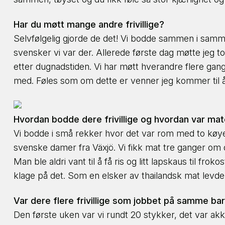
Har du møtt mange andre frivillige?
Selvfølgelig gjorde de det! Vi bodde sammen i samme
svensker vi var der. Allerede første dag møtte jeg 
etter dugnadstiden. Vi har møtt hverandre flere gan
med. Føles som om dette er venner jeg kommer til å h
Hvordan bodde dere frivillige og hvordan var ma
Vi bodde i små rekker hvor det var rom med to køy
svenske damer fra Växjö. Vi fikk mat tre ganger om da
Man ble aldri vant til å få ris og litt lapskaus til f
klage på det. Som en elsker av thailandsk mat levde 
Var dere flere frivillige som jobbet på samme bar
Den første uken var vi rundt 20 stykker, det var akk