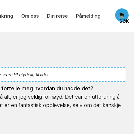
ikring
Om oss
Din reise
Påmelding
re litt utydelig til tider.
n fortelle meg hvordan du hadde det?
 alt, er jeg veldig fornøyd. Det var en utfordring å
met er en fantastisk opplevelse, selv om det kanskje