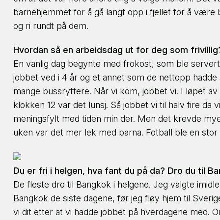
barnehjemmet for å gå langt opp i fjellet for å vær
og ri rundt på dem.
Hvordan så en arbeidsdag ut for deg som frivillig
En vanlig dag begynte med frokost, som ble servert
jobbet ved i 4 år og et annet som de nettopp hadde 
mange bussryttere. Når vi kom, jobbet vi. I løpet av
klokken 12 var det lunsj. Så jobbet vi til halv fire da
meningsfylt med tiden min der. Men det krevde mye k
uken var det mer lek med barna. Fotball ble en stor
Du er fri i helgen, hva fant du på da? Dro du til B
De fleste dro til Bangkok i helgene. Jeg valgte imidlert
Bangkok de siste dagene, før jeg fløy hjem til Sverig
vi dit etter at vi hadde jobbet på hverdagene med. On